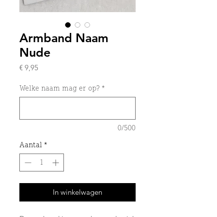
Armband Naam
Nude
Prijs
€ 9,95
Welke naam mag er op?
*
0/500
Aantal
*
In winkelwagen