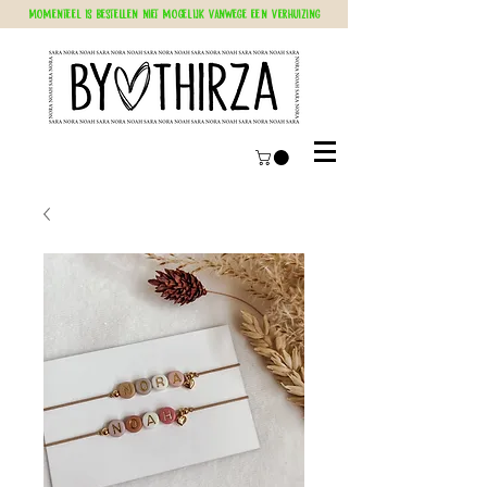
Momenteel is bestellen niet mogelijk vanwege een verhuizing