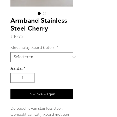
Armband Stainless
Steel Cherry
Prijs
€ 10,95
Kleur satijnkoord (foto 2)
*
Aantal
*
In winkelwagen
De bedel is van stainless steel.
Gemaakt van satijnkoord met een