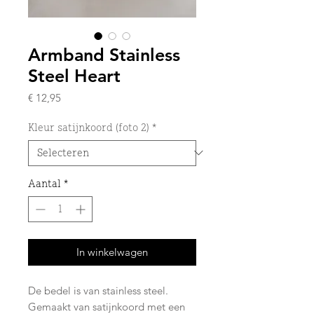
Armband Stainless
Steel Heart
Prijs
€ 12,95
Kleur satijnkoord (foto 2)
*
Aantal
*
In winkelwagen
De bedel is van stainless steel.
Gemaakt van satijnkoord met een