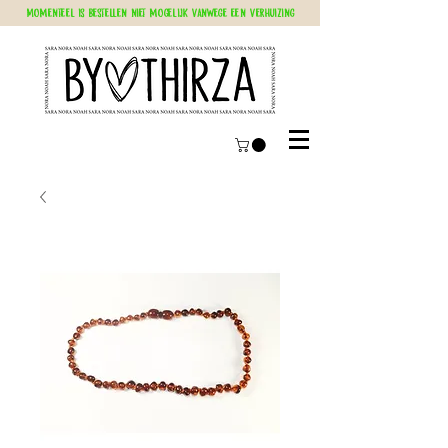
Momenteel is bestellen niet mogelijk vanwege een verhuizing