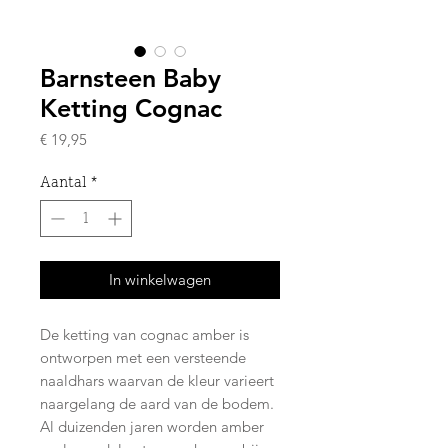
Barnsteen Baby
Ketting Cognac
Prijs
€ 19,95
Aantal
*
In winkelwagen
De ketting van cognac amber is
ontworpen met een versteende
naaldhars waarvan de kleur varieert
naargelang de aard van de bodem.
Al duizenden jaren worden amber