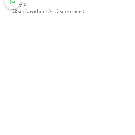
baby's:
32 cm (deze kan +/- 1,5 cm variëren)
Leeftijd: van 3 maanden tot 3 jaar
oud.
Wagenspanners