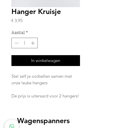
Hanger Kruisje
Prijs
€ 3,95
Aantal
*
In winkelwagen
Stel zelf je oorbellen samen met
onze leuke hangers
De prijs is uiteraard voor 2 hangers!
Wagenspanners