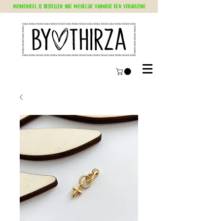
Momenteel is bestellen niet mogelijk vanwege een verhuizing