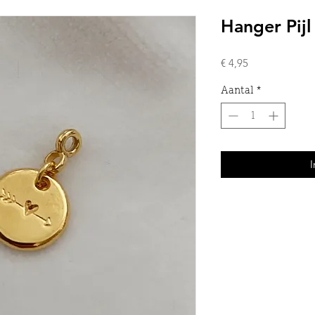
Hanger Pij
Prijs
€ 4,95
Aantal
*
I