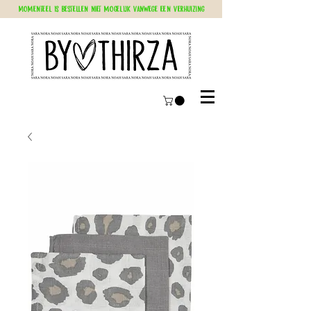
Momenteel is bestellen niet mogelijk vanwege een verhuizing