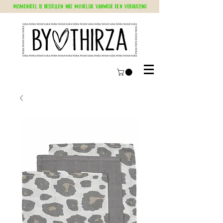
Momenteel is bestellen niet mogelijk vanwege een verhuizing