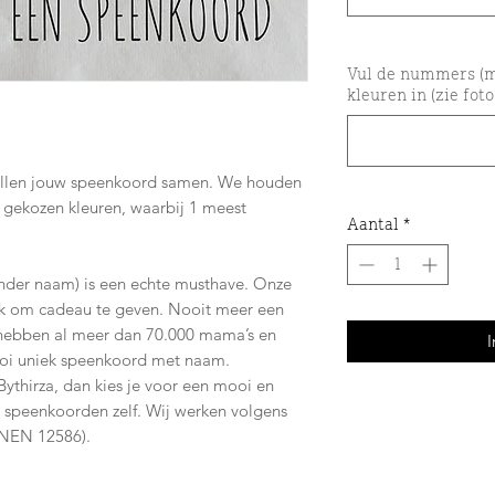
Vul de nummers (m
kleuren in (zie foto
tellen jouw speenkoord samen. We houden
 gekozen kleuren, waarbij 1 meest
Aantal
*
nder naam) is een echte musthave. Onze
uk om cadeau te geven. Nooit meer een
 hebben al meer dan 70.000 mama’s en
I
ooi uniek speenkoord met naam.
Bythirza, dan kies je voor een mooi en
e speenkoorden zelf. Wij werken volgens
(NEN 12586).