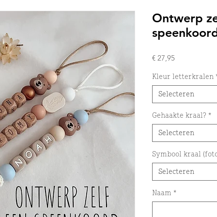
Ontwerp ze
speenkoord
Prijs
€ 27,95
Kleur letterkralen
Selecteren
Gehaakte kraal?
*
Selecteren
Symbool kraal (fot
Selecteren
Naam
*