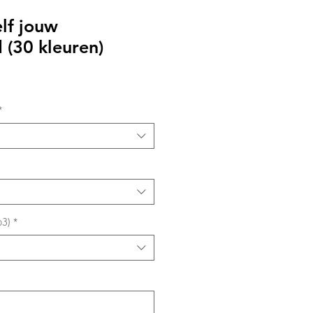
lf jouw
 (30 kleuren)
*
o3)
*