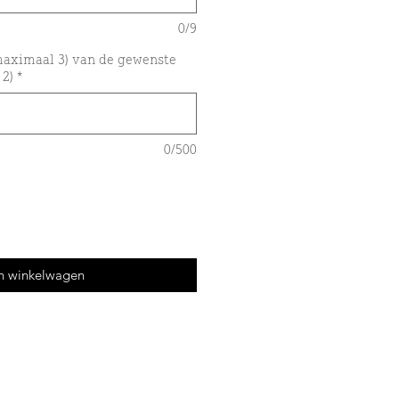
0/9
aximaal 3) van de gewenste
 2)
*
0/500
n winkelwagen