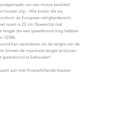
handgemaakt van een mooie kwaliteit
n houten clip.- Alle kralen die wij
t conform de Europese veiligheidsnorm.
et naam is 22 cm (Speenclip niet
le lengte die een speenkoord mag hebben
m 12586.
koord kan veranderen als de lengte van de
 om binnen de maximale lengte te blijven.
het speenkoord te behouden!
aam aan met 9vverschillende kleuren