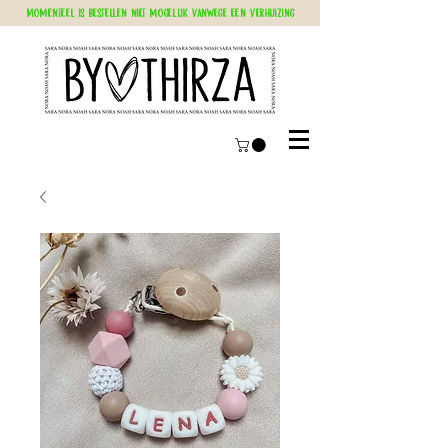
Momenteel is bestellen niet mogelijk vanwege een verhuizing