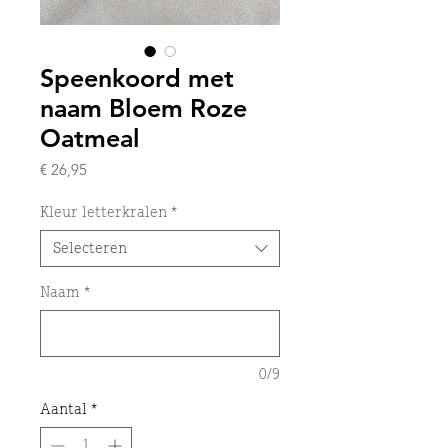
Speenkoord met
naam Bloem Roze
Oatmeal
Prijs
€ 26,95
Kleur letterkralen
*
Selecteren
Naam
*
0/9
Aantal
*