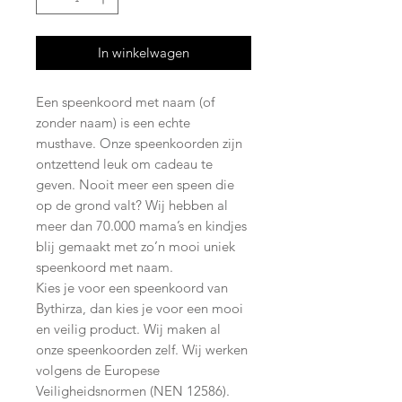
In winkelwagen
Een speenkoord met naam (of
zonder naam) is een echte
musthave. Onze speenkoorden zijn
ontzettend leuk om cadeau te
geven. Nooit meer een speen die
op de grond valt? Wij hebben al
meer dan 70.000 mama’s en kindjes
blij gemaakt met zo’n mooi uniek
speenkoord met naam.
Kies je voor een speenkoord van
Bythirza, dan kies je voor een mooi
en veilig product. Wij maken al
onze speenkoorden zelf. Wij werken
volgens de Europese
Veiligheidsnormen (NEN 12586).