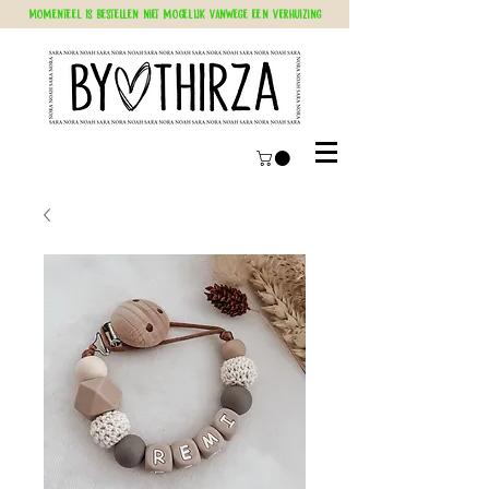
Momenteel is bestellen niet mogelijk vanwege een verhuizing