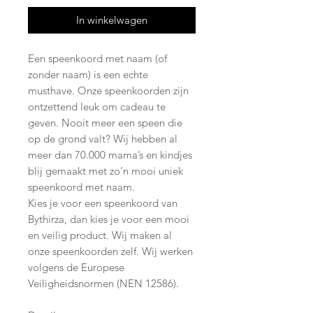
In winkelwagen
Een speenkoord met naam (of
zonder naam) is een echte
musthave. Onze speenkoorden zijn
ontzettend leuk om cadeau te
geven. Nooit meer een speen die
op de grond valt? Wij hebben al
meer dan 70.000 mama’s en kindjes
blij gemaakt met zo’n mooi uniek
speenkoord met naam.
Kies je voor een speenkoord van
Bythirza, dan kies je voor een mooi
en veilig product. Wij maken al
onze speenkoorden zelf. Wij werken
volgens de Europese
Veiligheidsnormen (NEN 12586).