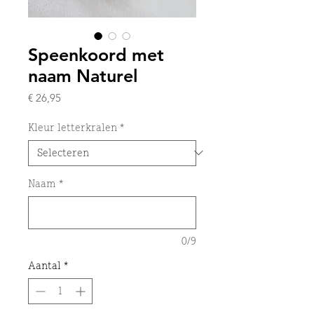
Speenkoord met
naam Naturel
Prijs
€ 26,95
Kleur letterkralen
*
Naam
*
0/9
Aantal
*