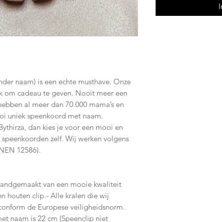
I
nder naam) is een echte musthave. Onze
uk om cadeau te geven. Nooit meer een
 hebben al meer dan 70.000 mama’s en
ooi uniek speenkoord met naam.
Bythirza, dan kies je voor een mooi en
e speenkoorden zelf. Wij werken volgens
(NEN 12586).
handgemaakt van een mooie kwaliteit
n houten clip.- Alle kralen die wij
t conform de Europese veiligheidsnorm.
et naam is 22 cm (Speenclip niet