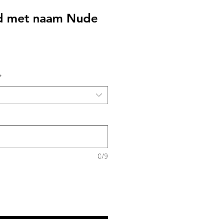
d met naam Nude
*
0/9