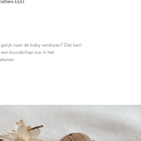
letters ÉÈËÏ
elijk naar de baby versturen? Dat kan!
 een boodschap toe in het
rekenen.