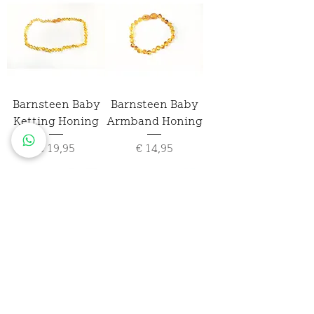
Barnsteen Baby
Barnsteen Baby
Ketting Honing
Armband Honing
Prijs
Prijs
€ 19,95
€ 14,95
Barnsteen Baby
Barnsteen Baby
Ketting Cognac
Armband Cognac