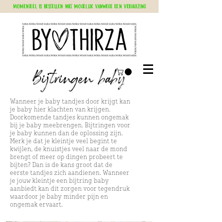
Momenteel is bestellen niet mogelijk vanwege een verhuizing
Bijtringen baby
Wanneer je baby tandjes door krijgt kan
je baby hier klachten van krijgen.
Doorkomende tandjes kunnen ongemak
bij je baby meebrengen. Bijtringen voor
je baby kunnen dan de oplossing zijn.
Merk je dat je kleintje veel begint te
kwijlen, de knuistjes veel naar de mond
brengt of meer op dingen probeert te
bijten? Dan is de kans groot dat de
eerste tandjes zich aandienen. Wanneer
je jouw kleintje een bijtring baby
aanbiedt kan dit zorgen voor tegendruk
waardoor je baby minder pijn en
ongemak ervaart.