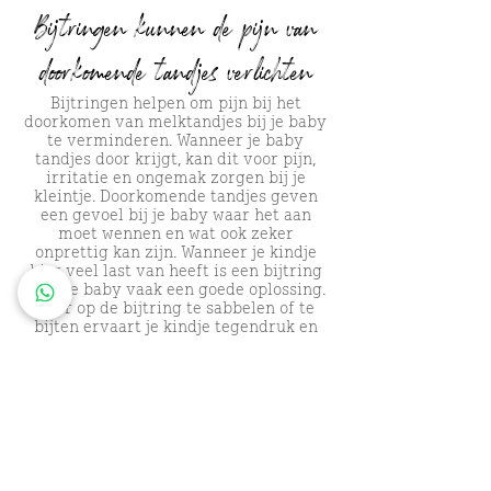
Bijtringen kunnen de pijn van
doorkomende tandjes verlichten
Bijtringen helpen om pijn bij het
doorkomen van melktandjes bij je baby
te verminderen. Wanneer je baby
tandjes door krijgt, kan dit voor pijn,
irritatie en ongemak zorgen bij je
kleintje. Doorkomende tandjes geven
een gevoel bij je baby waar het aan
moet wennen en wat ook zeker
onprettig kan zijn. Wanneer je kindje
hier veel last van heeft is een bijtring
voor je baby vaak een goede oplossing.
Door op de bijtring te sabbelen of te
bijten ervaart je kindje tegendruk en
dit zorgt ervoor dat je baby minder
last van klachten zal hebben door
doorkomende tandjes.
Ook masseren bijtringen het tandvlees
van je kindje wanneer het op de bijtring
bijt. Maar wist je ook dat op de bijtring
te bijten de tandjes sneller door kunnen
komen? De bijtringen van By Thirza