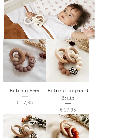
Bijtring Beer
Bijtring Luipaard
Bruin
Prijs
€ 17,95
Prijs
€ 17,95