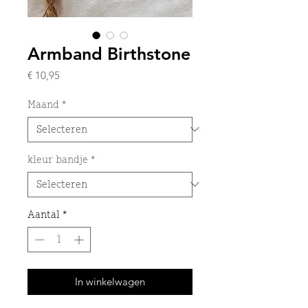
Armband Birthstone
Prijs
€ 10,95
Maand
*
kleur bandje
*
Aantal
*
In winkelwagen