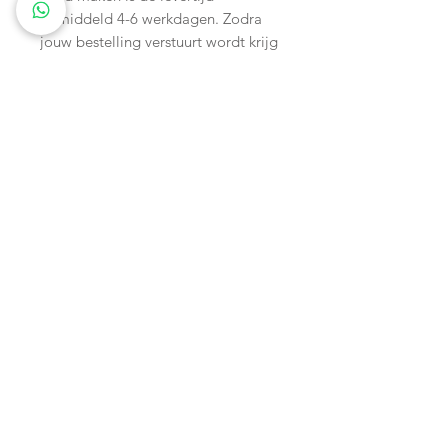
gemiddeld 4-6 werkdagen. Zodra
jouw bestelling verstuurt wordt krijg
je via de mail een track&trace
nummer.
Wagenspanners