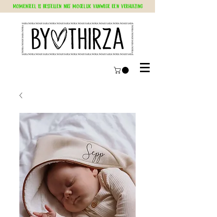
Momenteel is bestellen niet mogelijk vanwege een verhuizing