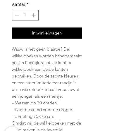
Aantal
*
In winkelwagen
Wauw is het geen plaatje? De
wikkeldoeken worden handgemaakt
en zijn heerlijk zacht. Je kunt de
wikkeldoek aan beide kanten
gebruiken. Door de zachte kleuren
en een stoer imitatieleer randje is
deze wikkeldoek ideaal voor zowel
een jongen als een meisje.
– Wassen op 30 graden.
– Niet bestemd voor de droger.
– afmeting 75×75 cm.
Omdat wij de wikkeldoeken met de
hand maken is de levertijd